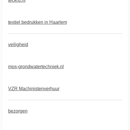
teckru.nl
textiel bedrukken in Haarlem
veiligheid
mos-grondwatertechniek.nl
VZR Machinistenverhuur
bezorgen