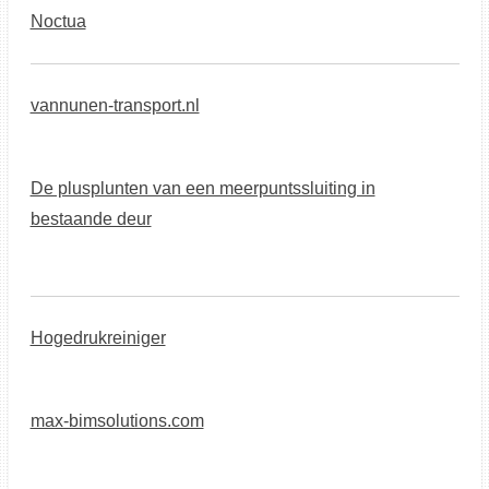
Noctua
vannunen-transport.nl
De plusplunten van een meerpuntssluiting in
bestaande deur
Hogedrukreiniger
max-bimsolutions.com